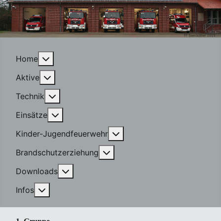
More about: Home
Home
More about: Aktive
Aktive
More about: Technik
Technik
More about: Einsätze
Einsätze
More about: Kinder-Jugen
Kinder-Jugendfeuerwehr
More about: Brandschutzerzi
Brandschutzerziehung
More about: Downloads
Downloads
More about: Infos
Infos