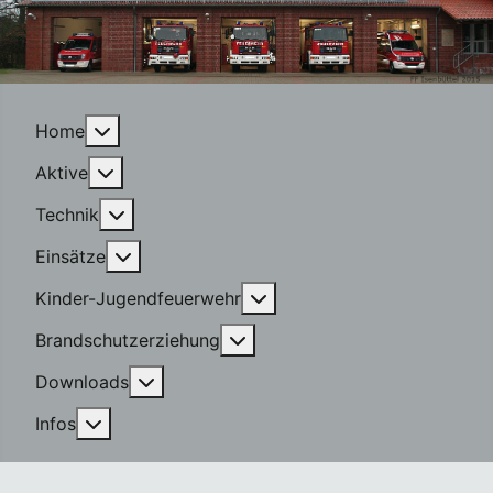
More about: Home
Home
More about: Aktive
Aktive
More about: Technik
Technik
More about: Einsätze
Einsätze
More about: Kinder-Jugen
Kinder-Jugendfeuerwehr
More about: Brandschutzerzi
Brandschutzerziehung
More about: Downloads
Downloads
More about: Infos
Infos