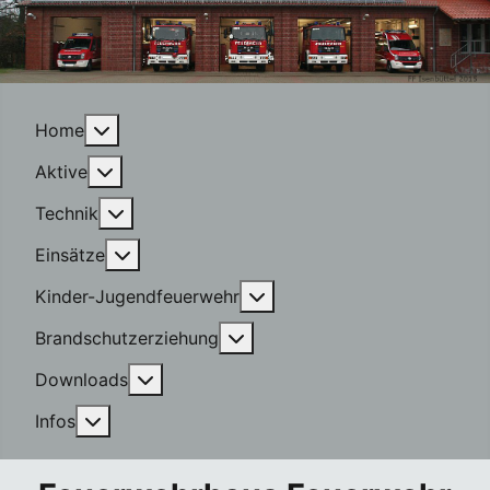
More about: Home
Home
More about: Aktive
Aktive
More about: Technik
Technik
More about: Einsätze
Einsätze
More about: Kinder-Jugen
Kinder-Jugendfeuerwehr
More about: Brandschutzerzi
Brandschutzerziehung
More about: Downloads
Downloads
More about: Infos
Infos