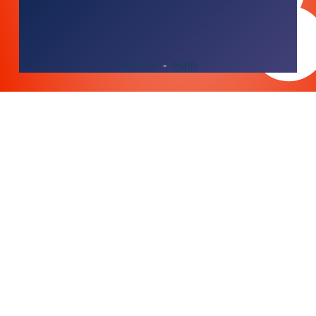
Joomla
-
Help