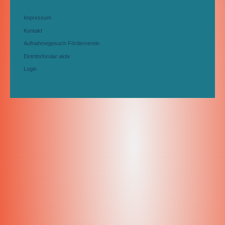
Impressum
Kontakt
Aufnahmegesuch Förderverein
Eintrittsforular aktiv
Login