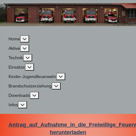
More about: Home
Home
More about: Aktive
Aktive
More about: Technik
Technik
More about: Einsätze
Einsätze
More about: Kinder-Jugendfeuerwehr
Kinder-Jugendfeuerwehr
More about: Brandschutzerziehung
Brandschutzerziehung
More about: Downloads
Downloads
More about: Infos
Infos
Antrag_auf_Aufnahme_in_die_Freiwillige_Feuer
herunterladen