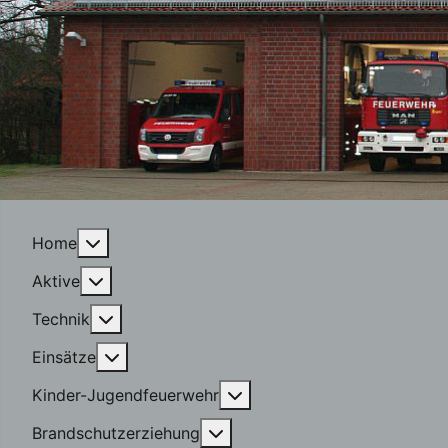
More about: Home
Home
More about: Aktive
Aktive
More about: Technik
Technik
More about: Einsätze
Einsätze
More about: Kinder-Jugen
Kinder-Jugendfeuerwehr
More about: Brandschutzerzi
Brandschutzerziehung