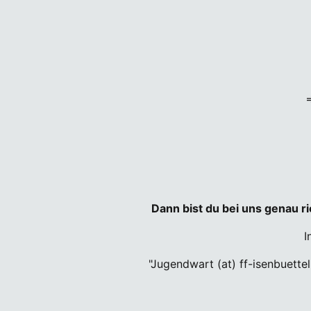
⇒
Dann bist du bei uns genau r
I
"Jugendwart (at) ff-isenbuette