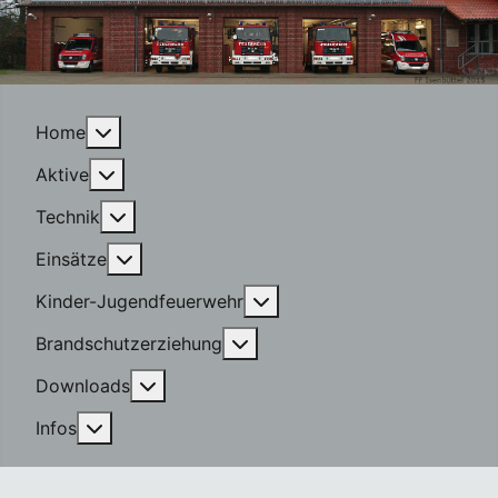
More about: Home
Home
More about: Aktive
Aktive
More about: Technik
Technik
More about: Einsätze
Einsätze
More about: Kinder-Jugen
Kinder-Jugendfeuerwehr
More about: Brandschutzerzi
Brandschutzerziehung
More about: Downloads
Downloads
More about: Infos
Infos