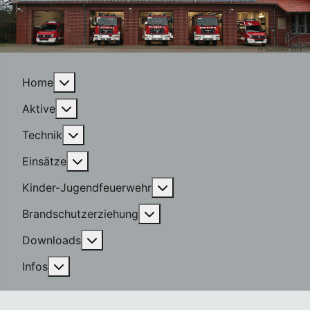
More about: Home
Home
More about: Aktive
Aktive
More about: Technik
Technik
More about: Einsätze
Einsätze
More about: Kinder-Jugen
Kinder-Jugendfeuerwehr
More about: Brandschutzerzi
Brandschutzerziehung
More about: Downloads
Downloads
More about: Infos
Infos