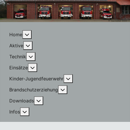
More about: Home
Home
More about: Aktive
Aktive
More about: Technik
Technik
More about: Einsätze
Einsätze
More about: Kinder-Jugen
Kinder-Jugendfeuerwehr
More about: Brandschutzerzi
Brandschutzerziehung
More about: Downloads
Downloads
More about: Infos
Infos