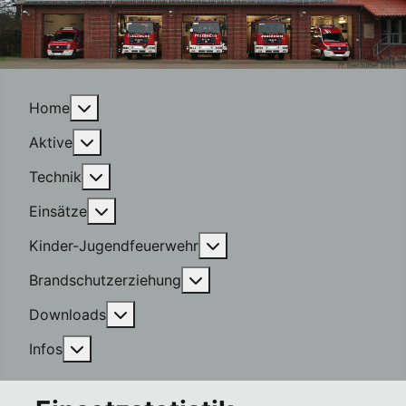
More about: Home
Home
More about: Aktive
Aktive
More about: Technik
Technik
More about: Einsätze
Einsätze
More about: Kinder-Jugen
Kinder-Jugendfeuerwehr
More about: Brandschutzerzi
Brandschutzerziehung
More about: Downloads
Downloads
More about: Infos
Infos