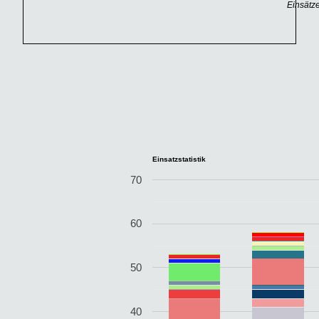
Einsätze
Einsatzstatistik
70
60
50
40