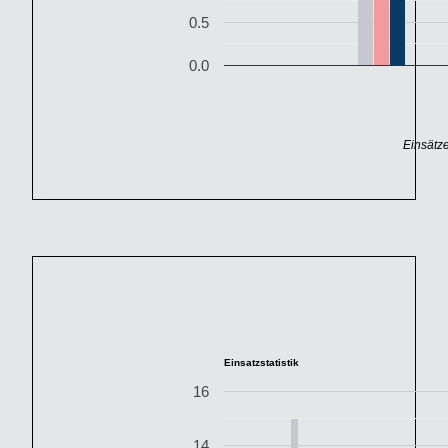
0.5
0.0
Einsätze
Einsatzstatistik
16
14