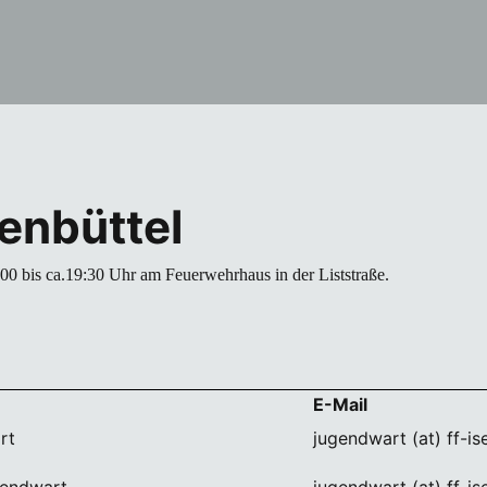
enbüttel
:00 bis ca.19:30 Uhr am Feuerwehrhaus in der Liststraße.
E-Mail
rt
jugendwart (at) ff-is
ugendwart
jugendwart (at) ff-is