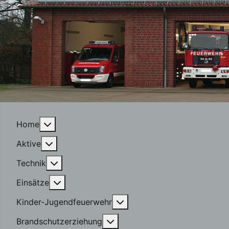
More about: Home
Home
More about: Aktive
Aktive
More about: Technik
Technik
More about: Einsätze
Einsätze
More about: Kinder-Jugen
Kinder-Jugendfeuerwehr
More about: Brandschutzerzi
Brandschutzerziehung