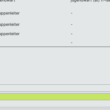
ppenleiter
-
ppenleiter
-
ppenleiter
-
-