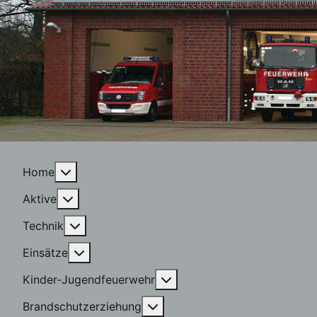
More about: Home
Home
More about: Aktive
Aktive
More about: Technik
Technik
More about: Einsätze
Einsätze
More about: Kinder-Jugen
Kinder-Jugendfeuerwehr
More about: Brandschutzerzi
Brandschutzerziehung