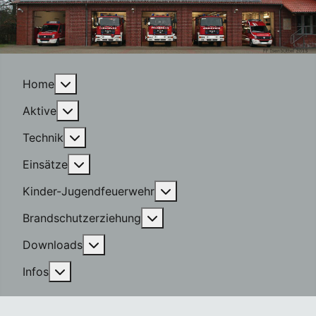
More about: Home
Home
More about: Aktive
Aktive
More about: Technik
Technik
More about: Einsätze
Einsätze
More about: Kinder-Jugen
Kinder-Jugendfeuerwehr
More about: Brandschutzerzi
Brandschutzerziehung
More about: Downloads
Downloads
More about: Infos
Infos