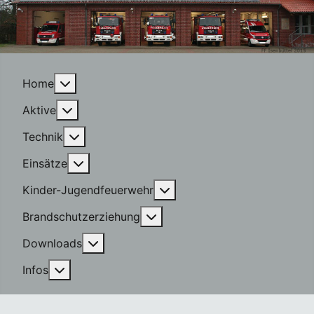
More about: Home
Home
More about: Aktive
Aktive
More about: Technik
Technik
More about: Einsätze
Einsätze
More about: Kinder-Jugen
Kinder-Jugendfeuerwehr
More about: Brandschutzerzi
Brandschutzerziehung
More about: Downloads
Downloads
More about: Infos
Infos