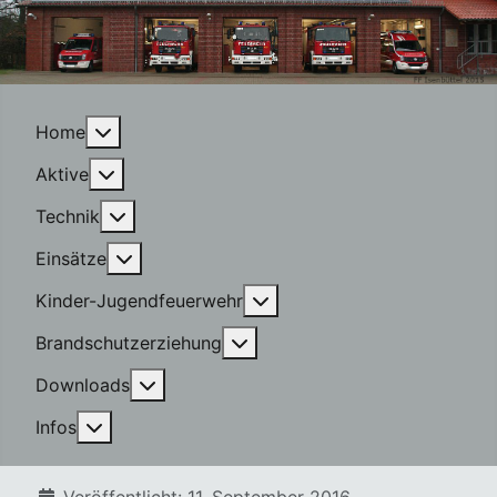
More about: Home
Home
More about: Aktive
Aktive
More about: Technik
Technik
More about: Einsätze
Einsätze
More about: Kinder-Jugen
Kinder-Jugendfeuerwehr
More about: Brandschutzerzi
Brandschutzerziehung
More about: Downloads
Downloads
More about: Infos
Infos
Details
Veröffentlicht: 11. September 2016