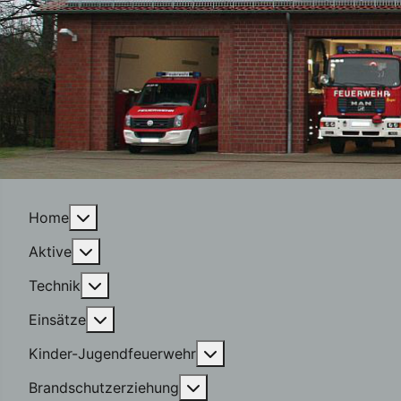
More about: Home
Home
More about: Aktive
Aktive
More about: Technik
Technik
More about: Einsätze
Einsätze
More about: Kinder-Jugen
Kinder-Jugendfeuerwehr
More about: Brandschutzerzi
Brandschutzerziehung