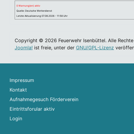
0 Warnung(en) aktiv
Quelle: Deutsche Wetterdienst
Letzte Aktualisierung 07.08.2026 - 11:58 Uhr
Copyright © 2026 Feuerwehr Isenbüttel. Alle Rechte
Joomla!
ist freie, unter der
GNU/GPL-Lizenz
veröffen
Impressum
Kontakt
Aufnahmegesuch Förderverein
Eintrittsforular aktiv
Login