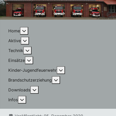
More about: Home
Home
More about: Aktive
Aktive
More about: Technik
Technik
More about: Einsätze
Einsätze
More about: Kinder-Jugen
Kinder-Jugendfeuerwehr
More about: Brandschutzerzi
Brandschutzerziehung
More about: Downloads
Downloads
More about: Infos
Infos
Details
Veröffentlicht: 05. Dezember 2020