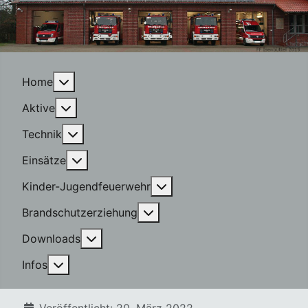
More about: Home
Home
More about: Aktive
Aktive
More about: Technik
Technik
More about: Einsätze
Einsätze
More about: Kinder-Jugen
Kinder-Jugendfeuerwehr
More about: Brandschutzerzi
Brandschutzerziehung
More about: Downloads
Downloads
More about: Infos
Infos
Details
Veröffentlicht: 20. März 2022