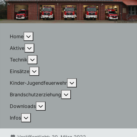
More about: Home
Home
More about: Aktive
Aktive
More about: Technik
Technik
More about: Einsätze
Einsätze
More about: Kinder-Jugen
Kinder-Jugendfeuerwehr
More about: Brandschutzerzi
Brandschutzerziehung
More about: Downloads
Downloads
More about: Infos
Infos
Details
Veröffentlicht: 30. März 2022