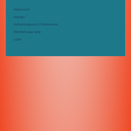
Impressum
Kontakt
Aufnahmegesuch Förderverein
Eintrittsforular aktiv
Login