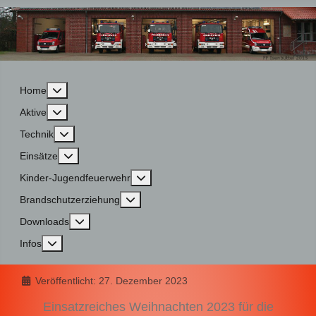
More about: Home
Home
More about: Aktive
Aktive
More about: Technik
Technik
More about: Einsätze
Einsätze
More about: Kinder-Jugendfeuerwehr
Kinder-Jugendfeuerwehr
More about: Brandschutzerziehung
Brandschutzerziehung
More about: Downloads
Downloads
More about: Infos
Infos
Details
Veröffentlicht: 27. Dezember 2023
Einsatzreiches Weihnachten 2023 für die