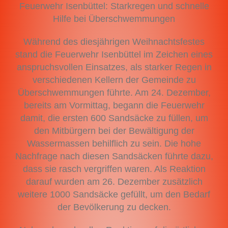
Feuerwehr Isenbüttel: Starkregen und schnelle
Hilfe bei Überschwemmungen
Während des diesjährigen Weihnachtsfestes
stand die Feuerwehr Isenbüttel im Zeichen eines
anspruchsvollen Einsatzes, als starker Regen in
verschiedenen Kellern der Gemeinde zu
Überschwemmungen führte. Am 24. Dezember,
bereits am Vormittag, begann die Feuerwehr
damit, die ersten 600 Sandsäcke zu füllen, um
den Mitbürgern bei der Bewältigung der
Wassermassen behilflich zu sein. Die hohe
Nachfrage nach diesen Sandsäcken führte dazu,
dass sie rasch vergriffen waren. Als Reaktion
darauf wurden am 26. Dezember zusätzlich
weitere 1000 Sandsäcke gefüllt, um den Bedarf
der Bevölkerung zu decken.