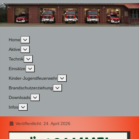
More about: Home
Home
More about: Aktive
Aktive
More about: Technik
Technik
More about: Einsätze
Einsätze
More about: Kinder-Jugendfeuerwehr
Kinder-Jugendfeuerwehr
More about: Brandschutzerziehung
Brandschutzerziehung
More about: Downloads
Downloads
More about: Infos
Infos
Details
Veröffentlicht: 24. April 2026